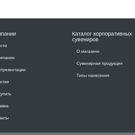
мпании
Каталог корпоративных
сувениров
сти
О магазине
омпании
Сувенирная продукция
презентации
Типы нанесения
нтия
купить
авка
акты