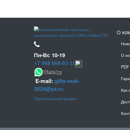
О ко
Ново
Пн-Вс 10-19
О к
+7 968 668-03-11
PDF 
Гара
E-mail:
gifts-msk-
2024@ya.ru
Как 
Персональный раздел
Дост
Конт