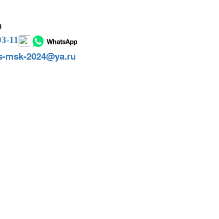
9
03-11
ts-msk-2024@ya.ru