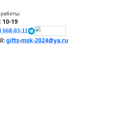
 работы:
 10-19
8 668-03-11
l:
gifts-msk-2024@ya.ru