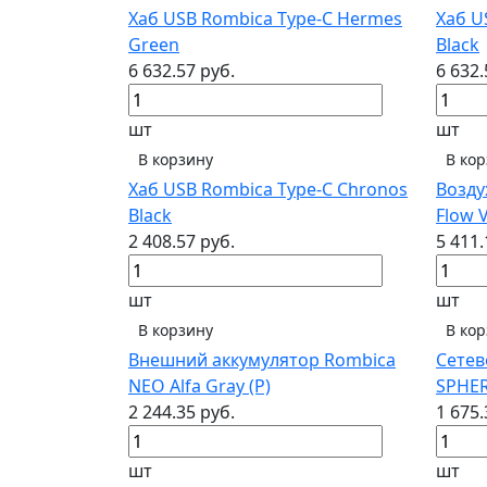
Хаб USB Rombica Type-C Hermes
Хаб U
Green
Black
6 632.57 руб.
6 632.
шт
шт
В корзину
В ко
Хаб USB Rombica Type-C Chronos
Возду
Black
Flow 
2 408.57 руб.
5 411.
шт
шт
В корзину
В ко
Внешний аккумулятор Rombica
Сетев
NEO Alfa Gray (Р)
SPHER
2 244.35 руб.
1 675.
шт
шт