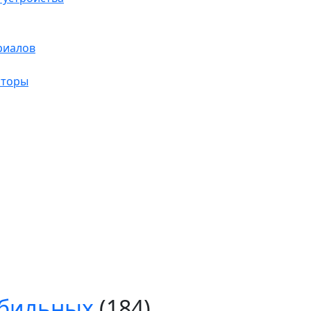
риалов
яторы
обильных
(184)