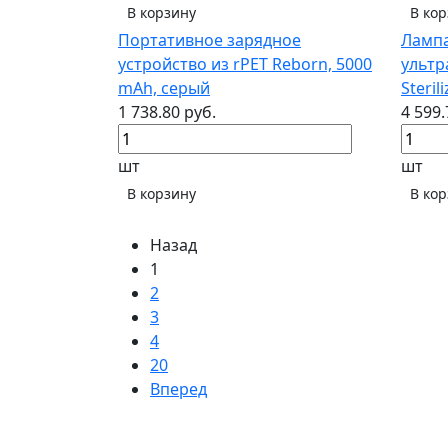
В корзину
В ко
Портативное зарядное
Лампа
устройство из rPET Reborn, 5000
ультр
mAh, серый
Steril
1 738.80 руб.
4 599.
шт
шт
В корзину
В ко
Назад
1
2
3
4
20
Вперед