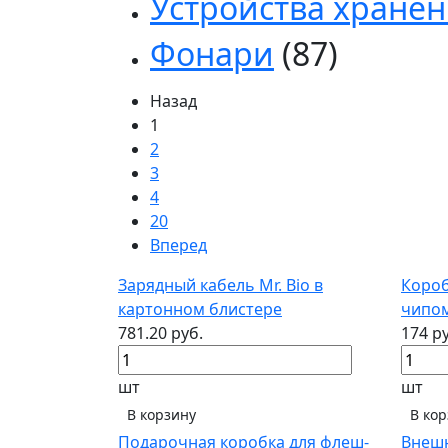
Устройства хране
Фонари
(87)
Назад
1
2
3
4
20
Вперед
Зарядный кабель Mr. Bio в
Короб
картонном блистере
чипом
781.20 руб.
174 р
шт
шт
В корзину
В ко
Подарочная коробка для флеш-
Внешн