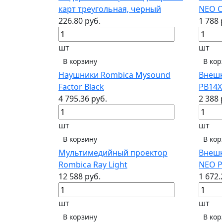
карт треугольная, черный
NEO C
226.80 руб.
1 788 
шт
шт
В корзину
В ко
Наушники Rombica Mysound
Внешн
Factor Black
PB14X
4 795.36 руб.
2 388 
шт
шт
В корзину
В ко
Мультимедийный проектор
Внешн
Rombica Ray Light
NEO P
12 588 руб.
1 672.
шт
шт
В корзину
В ко