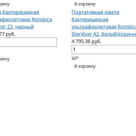
рзину
В корзину
 бактерицидная
Портативная лампа
афиолетовая Rombica
бактерицидная
izer Z2, черный
ультрафиолетовая Rombic
77 руб.
Sterilizer A2, белый/корич
4 795.36 руб.
шт
рзину
В корзину