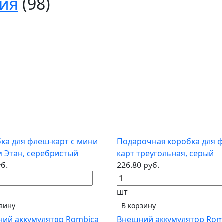
ния
(98)
ка для флеш-карт с мини
Подарочная коробка для 
 Этан, серебристый
карт треугольная, серый
уб.
226.80 руб.
шт
рзину
В корзину
ий аккумулятор Rombica
Внешний аккумулятор Rom