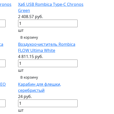
hronos
Хаб USB Rombica Type-C Chronos
Green
2 408.57 руб.
шт
В корзину
ca
Воздухоочиститель Rombica
FLOW Ultima White
4 811.15 руб.
шт
В корзину
NEO
Карабин для флешки,
серебристый
24 руб.
шт